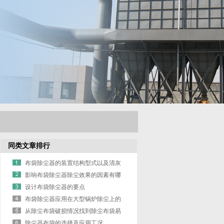
同类文章排行
布袋除尘器的装置结构型式以及清灰
方法
影响布袋除尘器除尘效果的因素有哪
些
设计布袋除尘器的要点
布袋除尘器应用在大型锅炉除尘上的
技术开发
从除尘布袋破损情况找到除尘布袋易
损原因
除尘器布袋的选择及应用工况