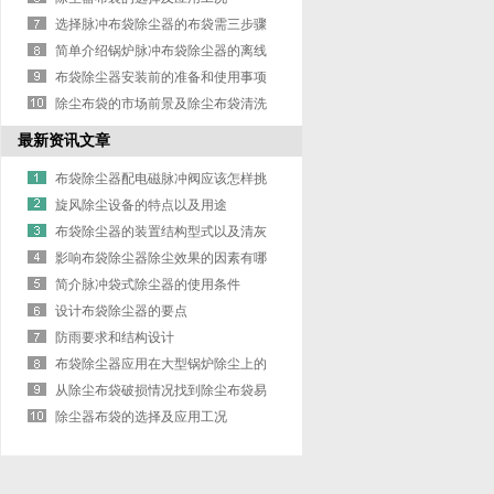
选择脉冲布袋除尘器的布袋需三步骤
简单介绍锅炉脉冲布袋除尘器的离线
清灰
布袋除尘器安装前的准备和使用事项
除尘布袋的市场前景及除尘布袋清洗
步骤
最新资讯文章
布袋除尘器配电磁脉冲阀应该怎样挑
选
旋风除尘设备的特点以及用途
布袋除尘器的装置结构型式以及清灰
方法
影响布袋除尘器除尘效果的因素有哪
些
简介脉冲袋式除尘器的使用条件
设计布袋除尘器的要点
防雨要求和结构设计
布袋除尘器应用在大型锅炉除尘上的
技术开发
从除尘布袋破损情况找到除尘布袋易
损原因
除尘器布袋的选择及应用工况