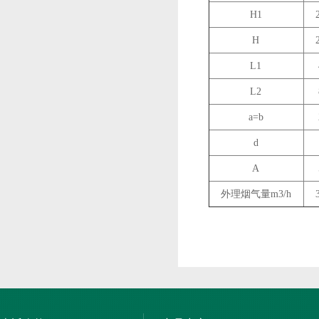
H1
H
L1
L2
a=b
d
A
外理烟气量m3/h